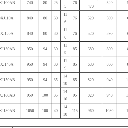
XJ100AB
740
80
25
76
520
5
470
11
XJ110A
840
80
30
76
520
590
6
11
XJ120A
840
80
30
76
520
590
6
11
XJ130AB
950
94
30
85
680
800
9
11
XJ140A
950
94
30
85
680
800
9
14
XJ150AB
950
94
35
85
820
940
1
10
14
XJ160AB
950
100
35
95
820
940
1
10
14
XJ180AB
1050
100
40
115
960
1080
10