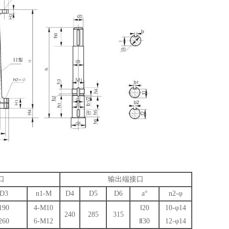
口
输出端接口
D3
n1-M
D4
D5
D6
a°
n2-φ
190
4-M10
Ⅰ20
10-φ14
240
285
315
260
6-M12
Ⅱ30
12-φ14