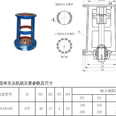
J型单支点机架主要参数及尺寸
输入端接
机架型号
H
H1
H2
H3
H4
D1
D2
140
160
XJ30AB
470
40
15
4
45
200
230