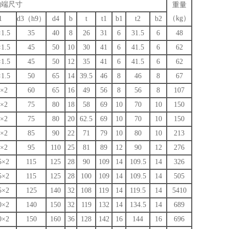
轴端尺寸
重量
（kg）
1
d3（h9）
d4
b
t
t1
b1
t2
b2
1.5
35
40
8
26
31
6
31.5
6
48
1.5
45
50
10
30
41
6
41.5
6
62
1.5
45
50
12
35
41
6
41.5
6
62
1.5
50
65
14
39.5
46
8
46
8
67
×2
60
65
16
49
56
8
56
8
107
×2
75
80
18
58
69
10
70
10
150
×2
75
80
20
62.5
69
10
70
10
150
×2
85
90
22
71
79
10
80
10
213
×2
95
110
25
81
89
12
90
12
276
5×2
115
125
28
90
109
14
109.5
14
326
5×2
115
125
28
100
109
14
109.5
14
505
5×2
125
140
32
108
119
14
119.5
14
5410
0×2
140
150
32
119
132
14
134.5
14
689
0×2
150
160
36
128
142
16
144
16
696