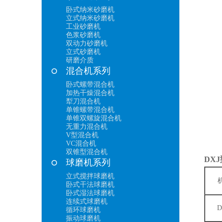
卧式纳米砂磨机
立式纳米砂磨机
工业砂磨机
色浆砂磨机
双动力砂磨机
立式砂磨机
研磨介质
混合机系列
卧式螺带混合机
加热干燥混合机
犁刀混合机
单锥螺带混合机
单锥双螺旋混合机
无重力混合机
V型混合机
VC混合机
双锥型混合机
DX
球磨机系列
立式搅拌球磨机
卧式干法球磨机
卧式湿法球磨机
连续式球磨机
D
循环球磨机
振动球磨机