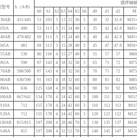
搅拌轴
架型号
h（A/B）
h0
h1
h2
h3
h4
h5
h6
d0
d1
d2
M
J30AB
431/445
53
103
3
13
22
30
3
30
32
32.8
M35×
J35A
490
53
113
3
15
24
40
3
35
42
42.8
M45×
J40AB
479/482
69
113
3
15
24
40
3
40
42
42.8
M45×
J45A
481
69
113
3
15
28
40
3
45
47
47.8
M50×
J55AB
530
80
118
4
15
27
40
3
55
57
57
M60
J65A
590
87
143
4
18
32
50
3
65
71
72
M75
J70AB
590/580
87
143
4
18
32
50
3
70
71
72
M75
J80AB
630/590
91
163
4
18
32
60
3
80
81
82
M85
J90A
636
125
168
4
20
36
60
3
90
91
92
M95
100AB
667/641
134
178
4
24
42
60
3
100
111
112
M11
J110A
712
155
178
4
24
42
60
3
110
112
112
M11
J120A
712
155
178
4
24
42
60
3
120
122
122
M12
130AB
815/815
197
208
4
28
46
70
3
130
135
137
M14
J140A
815
197
208
4
32
52
70
3
140
145
147
M15