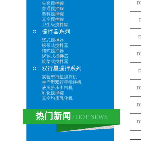
D
夹套搅拌罐
普通搅拌罐
塑料搅拌罐
真空搅拌罐
D
卫生级搅拌罐
搅拌器系列
D
桨式搅拌器
螺带式搅拌器
锚式搅拌器
D
涡轮式搅拌器
旋桨式搅拌器
双行星搅拌系列
D
实验型行星搅拌机
生产型双行星搅拌机
液压挤压出料机
D
乳化搅拌罐
真空均质乳化机
D
热门新闻
/ HOT NEWS
D