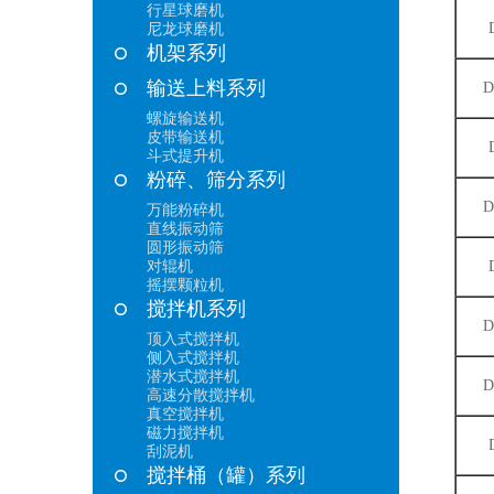
行星球磨机
尼龙球磨机
机架系列
输送上料系列
D
螺旋输送机
皮带输送机
斗式提升机
粉碎、筛分系列
D
万能粉碎机
直线振动筛
圆形振动筛
对辊机
摇摆颗粒机
搅拌机系列
D
顶入式搅拌机
侧入式搅拌机
潜水式搅拌机
D
高速分散搅拌机
真空搅拌机
磁力搅拌机
刮泥机
搅拌桶（罐）系列