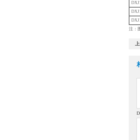
DXJ
DXJ
DXJ
注：
上