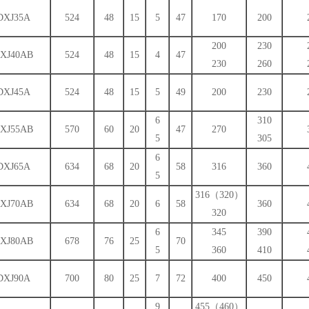
DXJ35A
524
48
15
5
47
170
200
200
230
XJ40AB
524
48
15
4
47
230
260
DXJ45A
524
48
15
5
49
200
230
6
310
XJ55AB
570
60
20
47
270
5
305
6
DXJ65A
634
68
20
58
316
360
5
316（320）
XJ70AB
634
68
20
6
58
360
320
6
345
390
XJ80AB
678
76
25
70
5
360
410
DXJ90A
700
80
25
7
72
400
450
9
455（460）