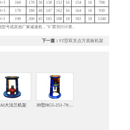
0×3
160
170
36
138
152
16
154
16
708
0×3
170
180
40
147
162
16
164
16
930
0×3
190
200
45
165
180
18
182
18
1240
其他型号或其他厂家减速机，“h”需另行计算。
下一篇：
FZ型双支点方底板机架
JAI大法兰机架
JB型HG5-251-79标机架