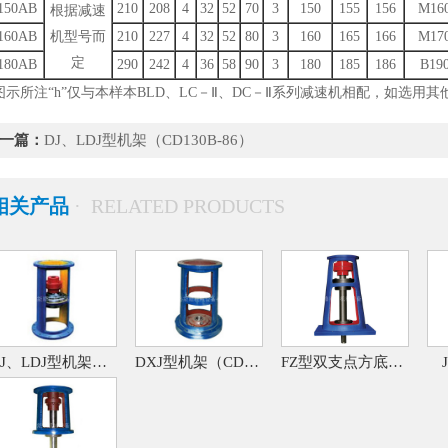
150AB
210
208
4
32
52
70
3
150
155
156
M16
根据减速
160AB
机型号而
210
227
4
32
52
80
3
160
165
166
M17
定
180AB
290
242
4
36
58
90
3
180
185
186
B19
图示所注“h”仅与本样本BLD、LC－Ⅱ、DC－Ⅱ系列减速机相配，如选用
一篇：
DJ、LDJ型机架（CD130B-86）
相关产品
· RELATED PRODUCTS
DJ、LDJ型机架（CD130B-86）
DXJ型机架（CD130B-86）
FZ型双支点方底板机架