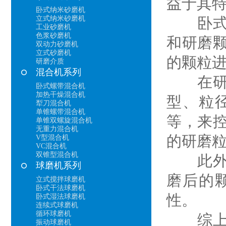
益于其
卧式纳米砂磨机
立式纳米砂磨机
卧式纳
工业砂磨机
色浆砂磨机
和研磨
双动力砂磨机
立式砂磨机
的颗粒
研磨介质
混合机系列
在研磨
卧式螺带混合机
加热干燥混合机
型、粒
犁刀混合机
单锥螺带混合机
等，来
单锥双螺旋混合机
无重力混合机
的研磨
V型混合机
VC混合机
双锥型混合机
此外，
球磨机系列
磨后的
立式搅拌球磨机
卧式干法球磨机
性。
卧式湿法球磨机
连续式球磨机
循环球磨机
综上所
振动球磨机