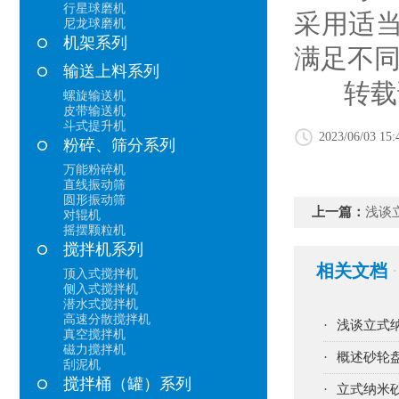
行星球磨机
采用适
尼龙球磨机
机架系列
满足不
输送上料系列
转载请
螺旋输送机
皮带输送机
斗式提升机
2023/06/03 15:
粉碎、筛分系列
万能粉碎机
直线振动筛
圆形振动筛
上一篇：
浅谈
对辊机
摇摆颗粒机
搅拌机系列
相关文档
·
顶入式搅拌机
侧入式搅拌机
潜水式搅拌机
高速分散搅拌机
·
浅谈立式
真空搅拌机
磁力搅拌机
·
概述砂轮
刮泥机
搅拌桶（罐）系列
·
立式纳米