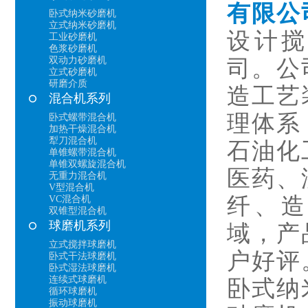
有限公
卧式纳米砂磨机
立式纳米砂磨机
设计搅
工业砂磨机
色浆砂磨机
双动力砂磨机
司。公
立式砂磨机
研磨介质
造工艺
混合机系列
理体系
卧式螺带混合机
加热干燥混合机
犁刀混合机
石油化
单锥螺带混合机
单锥双螺旋混合机
医药、
无重力混合机
V型混合机
纤、造
VC混合机
双锥型混合机
球磨机系列
域，产
立式搅拌球磨机
户好评
卧式干法球磨机
卧式湿法球磨机
连续式球磨机
卧式纳
循环球磨机
振动球磨机