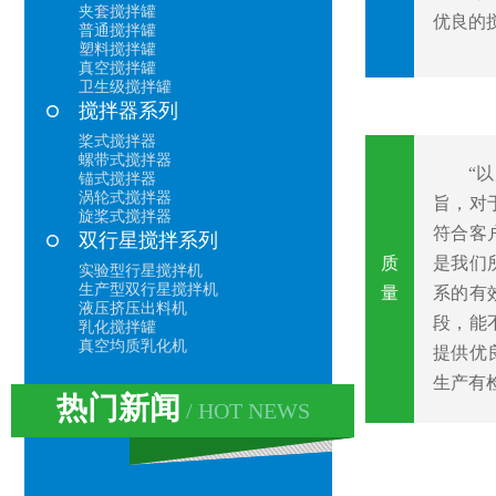
夹套搅拌罐
优良的
普通搅拌罐
塑料搅拌罐
真空搅拌罐
卫生级搅拌罐
搅拌器系列
桨式搅拌器
螺带式搅拌器
“以质
锚式搅拌器
涡轮式搅拌器
旨，对
旋桨式搅拌器
符合客
双行星搅拌系列
质
是我们
实验型行星搅拌机
生产型双行星搅拌机
量
系的有
液压挤压出料机
段，能
乳化搅拌罐
真空均质乳化机
提供优
生产有
热门新闻
/ HOT NEWS