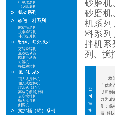
砂磨机
行星球磨机
尼龙球磨机
砂磨机
机架系列
输送上料系列
机系列
螺旋输送机
料系列
皮带输送机
斗式提升机
拌机系
粉碎、筛分系列
万能粉碎机
列、搅
直线振动筛
圆形振动筛
对辊机
摇摆颗粒机
搅拌机系列
格能顺
顶入式搅拌机
侧入式搅拌机
产优良
潜水式搅拌机
公
高速分散搅拌机
以周到
司
真空搅拌机
力为后
磁力搅拌机
理
刮泥机
则；保
念
搅拌桶（罐）系列
着"科