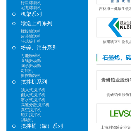
行星球磨机
尼龙球磨机
吉林海王健康生物
机架系列
输送上料系列
螺旋输送机
皮带输送机
斗式提升机
福建凯立生物制
粉碎、筛分系列
万能粉碎机
石墨烯、
直线振动筛
圆形振动筛
对辊机
摇摆颗粒机
搅拌机系列
顶入式搅拌机
贵研铂业股份
侧入式搅拌机
潜水式搅拌机
高速分散搅拌机
真空搅拌机
磁力搅拌机
刮泥机
搅拌桶（罐）系列
上海利物盛企业集