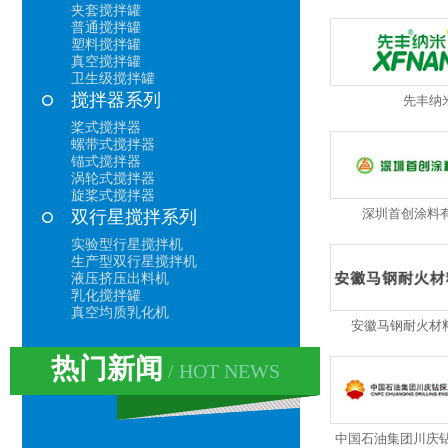
夹套搅拌罐
普通搅拌罐
塑料搅拌罐
真空搅拌罐
卫生级搅拌罐
搅拌器系列
先丰纳
桨式搅拌器
螺带式搅拌器
锚式搅拌器
涡轮式搅拌器
旋桨式搅拌器
深圳首创涂料有
双行星搅拌系列
实验型行星搅拌机
生产型双行星搅拌机
液压挤压出料机
乳化搅拌罐
真空均质乳化机
安徽马钢耐火材
热门新闻
/ HOT NEWS