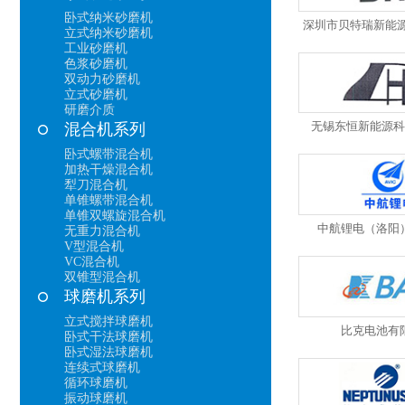
卧式纳米砂磨机
立式纳米砂磨机
工业砂磨机
色浆砂磨机
双动力砂磨机
立式砂磨机
研磨介质
无锡东恒新能源科
混合机系列
卧式螺带混合机
加热干燥混合机
犁刀混合机
单锥螺带混合机
单锥双螺旋混合机
中航锂电（洛阳
无重力混合机
V型混合机
VC混合机
双锥型混合机
球磨机系列
立式搅拌球磨机
比克电池有
卧式干法球磨机
卧式湿法球磨机
连续式球磨机
循环球磨机
振动球磨机