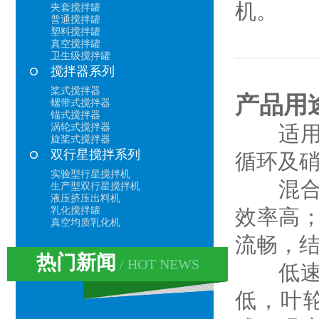
机。
夹套搅拌罐
普通搅拌罐
塑料搅拌罐
真空搅拌罐
卫生级搅拌罐
搅拌器系列
桨式搅拌器
产品用
螺带式搅拌器
锚式搅拌器
涡轮式搅拌器
适用于
旋桨式搅拌器
双行星搅拌系列
循环及
实验型行星搅拌机
混合搅
生产型双行星搅拌机
液压挤压出料机
乳化搅拌罐
效率高
真空均质乳化机
流畅，
热门新闻
/ HOT NEWS
低速推
低，叶