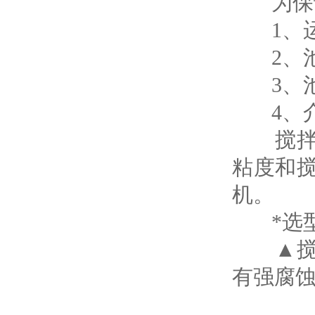
为保证
1、运
2、
3、池
4、介
搅拌机
粘度和
机。
*选型
▲搅拌
有强腐