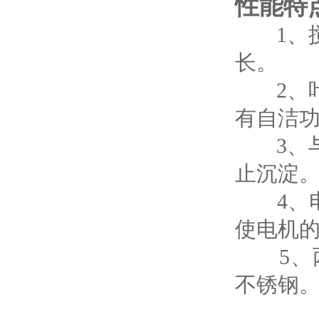
性能特
1、搅
长。
2、叶
有自洁
3、与
止沉淀
4、电
使电机
5、两
不锈钢