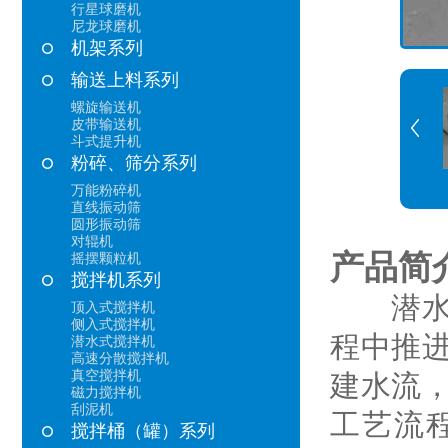
行星球磨机
尼龙球磨机
机架系列
输送上料系列
螺旋输送机
皮带输送机
斗式提升机
粉碎、筛分系列
万能粉碎机
直线振动筛
圆形振动筛
对辊机
产品简
摇摆颗粒机
搅拌机系列
潜水式
顶入式搅拌机
侧入式搅拌机
程中推
潜水式搅拌机
高速分散搅拌机
真空搅拌机
建水流
磁力搅拌机
刮泥机
工艺流
搅拌桶（罐）系列