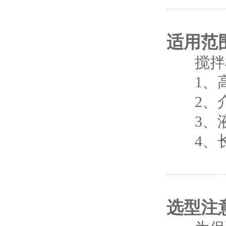
适用范
搅拌机
1、高
2、介质
3、液体
4、长
选型注