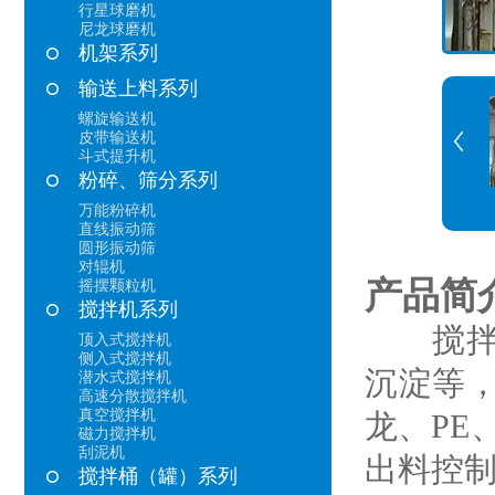
行星球磨机
尼龙球磨机
机架系列
输送上料系列
螺旋输送机
皮带输送机
斗式提升机
粉碎、筛分系列
万能粉碎机
直线振动筛
圆形振动筛
对辊机
产品简
摇摆颗粒机
搅拌机系列
搅拌罐
顶入式搅拌机
侧入式搅拌机
沉淀等
潜水式搅拌机
高速分散搅拌机
真空搅拌机
龙、PE
磁力搅拌机
刮泥机
出料控
搅拌桶（罐）系列