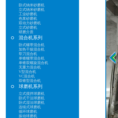
卧式纳米砂磨机
立式纳米砂磨机
工业砂磨机
色浆砂磨机
双动力砂磨机
立式砂磨机
研磨介质
混合机系列
卧式螺带混合机
加热干燥混合机
犁刀混合机
单锥螺带混合机
单锥双螺旋混合机
无重力混合机
V型混合机
VC混合机
双锥型混合机
球磨机系列
立式搅拌球磨机
卧式干法球磨机
卧式湿法球磨机
连续式球磨机
循环球磨机
振动球磨机