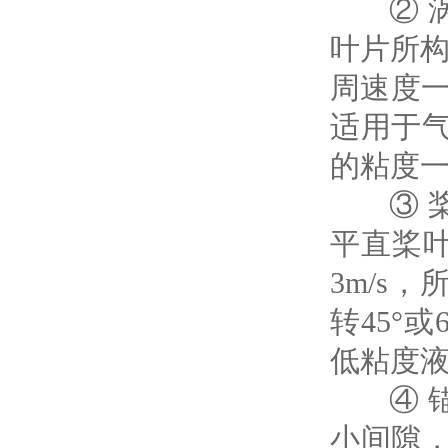
② 涡
叶片所构
周速度一
适用于
的粘度一般
③ 桨
平直桨叶
3m/s
转45°
低粘度
④ 锚
小间隙