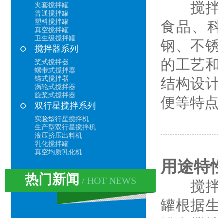
搅拌罐
夹套搅拌罐
普通搅拌罐
塑料搅拌罐
食品、
真空搅拌罐
卫生级搅拌罐
钢、不
搅拌器系列
的工艺
桨式搅拌器
螺带式搅拌器
锚式搅拌器
结构设
涡轮式搅拌器
旋桨式搅拌器
便等特
双行星搅拌系列
实验型行星搅拌机
生产型双行星搅拌机
液压挤压出料机
乳化搅拌罐
真空均质乳化机
用途特
热门新闻
/ HOT NEWS
搅拌罐
罐根据