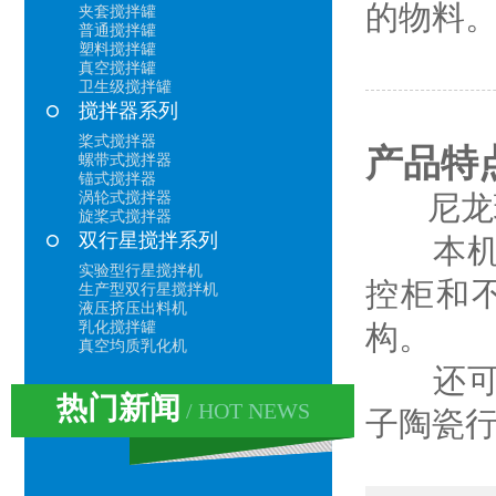
的物料
夹套搅拌罐
普通搅拌罐
塑料搅拌罐
真空搅拌罐
卫生级搅拌罐
搅拌器系列
桨式搅拌器
产品特
螺带式搅拌器
锚式搅拌器
涡轮式搅拌器
尼龙球
旋桨式搅拌器
双行星搅拌系列
本机噪
实验型行星搅拌机
控柜和
生产型双行星搅拌机
液压挤压出料机
乳化搅拌罐
构。
真空均质乳化机
还可以
热门新闻
/ HOT NEWS
子陶瓷