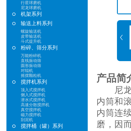
行星球磨机
尼龙球磨机
机架系列
输送上料系列
螺旋输送机
皮带输送机
斗式提升机
粉碎、筛分系列
万能粉碎机
直线振动筛
圆形振动筛
对辊机
产品简
摇摆颗粒机
搅拌机系列
尼龙球
顶入式搅拌机
侧入式搅拌机
内筒和
潜水式搅拌机
高速分散搅拌机
真空搅拌机
内筒连
磁力搅拌机
刮泥机
磨，因
搅拌桶（罐）系列