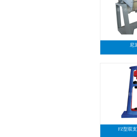
尼
FZ型双